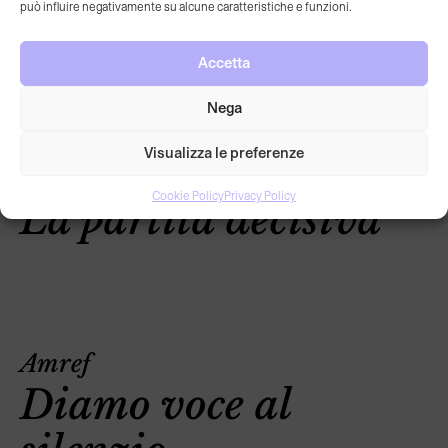
Lancio Super Mario
può influire negativamente su alcune caratteristiche e funzioni.
Bros. Wonder
Accetta
Nega
Visualizza le preferenze
Save the children
Cookie Policy
Privacy Policy
La partita decisiva
Amref
Diamo voce al